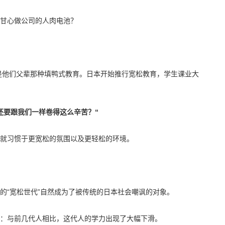
甘心做公司的人肉电池？
再是他们父辈那种填鸭式教育。日本开始推行宽松教育，学生课业大
还要跟我们一样卷得这么辛苦？“
就习惯于更宽松的氛围以及更轻松的环境。
的“宽松世代”自然成为了被传统的日本社会嘲讽的对象。
：与前几代人相比，这代人的学力出现了大幅下滑。