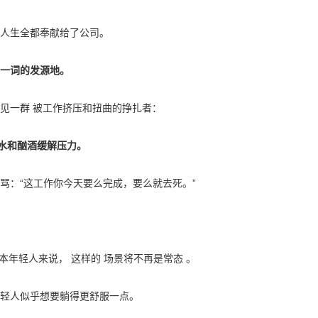
人生全都奉献给了公司。
”一词的发源地。
 窥见一群 被工作挤压和扭曲的挣扎者：
碳水和酗酒缓解压力。
骂：“这工作你今天要么完成，要么就去死。”
本年轻人来说， 这样的 场景将不再是常态 。
轻人似乎想要躺得更舒服一点。