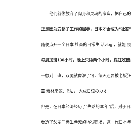
——他们就像放弃了肉身和灵魂的家畜，把自己的
正是因为受够了工作的屈辱，日本才会成为“社畜
随便点开一个日本 社畜的日常生 活vlog ，就能
每周加班130小时，晚上只睡两个小时，靠狂吃
一想到上班，双腿就像灌了铅，每天还要被老板狂
〓 素材来源：B站， 大成日语のカオ
但是，在日本经济经历了“失落的30年”后，对于日
看透了父辈们卷生卷死的地狱职场，这一代日本年