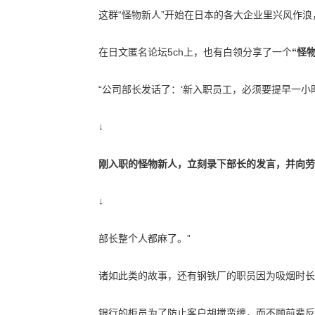
这群“怪物新人”开始在日本的各大企业里兴风作浪
在日文匿名论坛5ch上，也有白领分享了一个
“怪
“公司部长发话了：‘新入职员工，必须要提早一小
↓
刚入职的怪物新人，立刻录下部长的发言，并向劳
↓
部长整个人都麻了。”
诸如此类的故事，还有钢铁厂的职员因为吸烟时长
银行的柜员为了防止客户胡搅蛮缠，而不顾前辈反