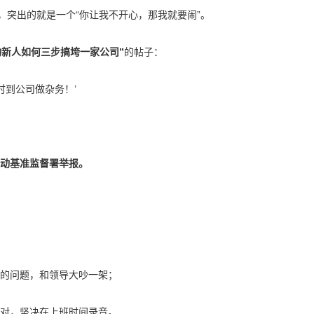
，突出的就是一个“你让我不开心，那我就要闹”。
物新人如何三步搞垮一家公司”
的帖子：
时到公司做杂务！’
动基准监督署举报。
的问题，和领导大吵一架；
对，坚决在上班时间录音。