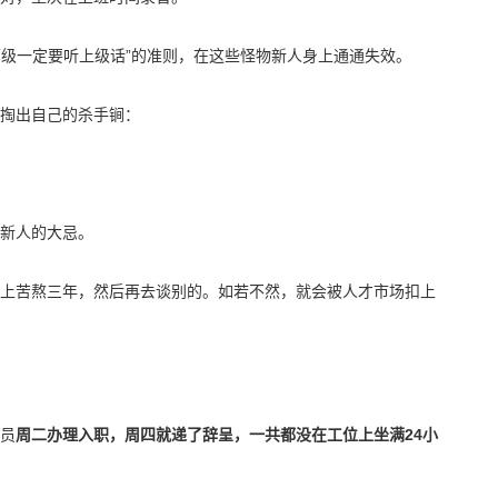
下级一定要听上级话”的准则，在这些怪物新人身上通通失效。
掏出自己的杀手锏：
新人的大忌。
上苦熬三年，然后再去谈别的。如若不然，就会被人才市场扣上
员
周二办理入职，周四就递了辞呈，一共都没在工位上坐满24小