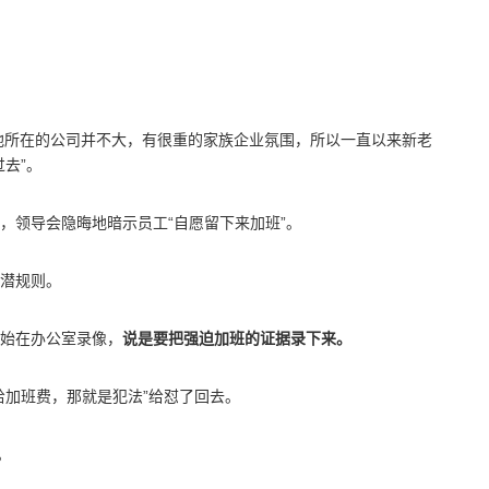
他所在的公司并不大，有很重的家族企业氛围，所以一直以来新老
去”。
，领导会隐晦地暗示员工“自愿留下来加班”。
潜规则。
始在办公室录像，
说是要把强迫加班的证据录下来。
给加班费，那就是犯法”给怼了回去。
。