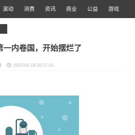
滚动
消费
资讯
商业
公益
游戏
第一内卷国，开始摆烂了
网
2023-05-18 20:17:41