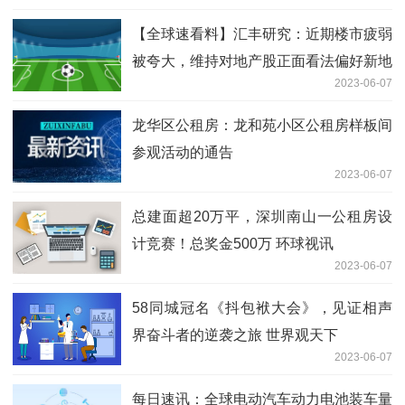
【全球速看料】汇丰研究：近期楼市疲弱
被夸大，维持对地产股正面看法偏好新地
2023-06-07
及嘉里建设
龙华区公租房：龙和苑小区公租房样板间
参观活动的通告
2023-06-07
总建面超20万平，深圳南山一公租房设
计竞赛！总奖金500万 环球视讯
2023-06-07
58同城冠名《抖包袱大会》，见证相声
界奋斗者的逆袭之旅 世界观天下
2023-06-07
每日速讯：全球电动汽车动力电池装车量