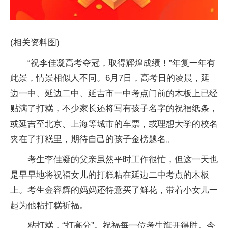
(相关资料图)
“祝李佳凝高考夺冠，取得辉煌成绩！”年复一年有
此景，情景相似人不同。6月7日，高考日的凌晨，延
边一中、延边二中、延吉市一中考点门前的木板上已经
贴满了打糕，不少家长还将写有孩子名字的祝福纸条，
或延吉至北京、上海等城市的车票，或理想大学的校名
夹在了打糕里，期待自己的孩子金榜题名。
考生李佳凝的父亲虽然平时工作很忙，但这一天也
是早早地将祝福女儿的打糕粘在延边二中考点的木板
上。考生金容辉的妈妈还特意买了鲜花，带着小女儿一
起为他粘打糕祈福。
粘打糕，“打高分”。祝福每一位考生旗开得胜。今