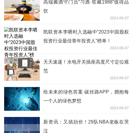
高端酱酒守门员”习酒·窖藏1988”值得品
饮
2023-06-07
凯联资本李哂时入选融中“2023中国股权
投资行业最佳青年投资人”榜单！
2023-06-07
天天速递！水电开关插座高度尺寸定位规
范
2023-06-07
给未来的绿色答案 碳丝路APP，拥抱每
一个人的绿色梦想
2023-06-07
新资讯：又搞抬价！29队NBA老板在哭
泣