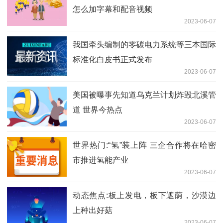
怎么加字幕和配音视频
2023-06-07
我国牵头编制的零碳电力系统等三本国际
标准化白皮书正式发布
2023-06-07
美国被曝事先知道乌克兰计划炸毁北溪管
道 世界今热点
2023-06-07
世界热门:“氢”装上阵 三企合作将在哈密
市推进氢能产业
2023-06-07
动态焦点:板上发电，板下遮荫，沙漠边
上种出好菇
2023-06-07