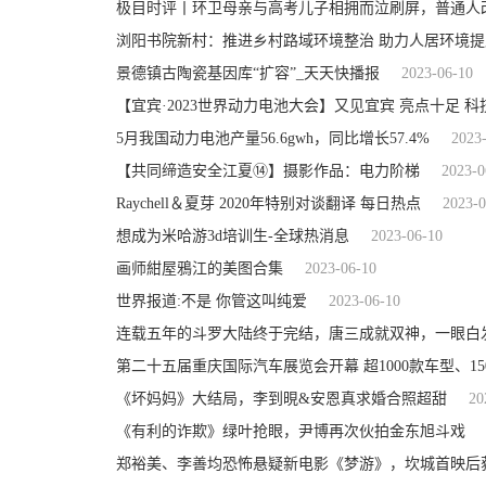
极目时评丨环卫母亲与高考儿子相拥而泣刷屏，普通人
浏阳书院新村：推进乡村路域环境整治 助力人居环境
景德镇古陶瓷基因库“扩容”_天天快播报
2023-06-10
【宜宾·2023世界动力电池大会】又见宜宾 亮点十足 
5月我国动力电池产量56.6gwh，同比增长57.4%
2023
【共同缔造安全江夏⑭】摄影作品：电力阶梯
2023-0
Raychell＆夏芽 2020年特别对谈翻译 每日热点
2023-0
想成为米哈游3d培训生-全球热消息
2023-06-10
画师紺屋鴉江的美图合集
2023-06-10
世界报道:不是 你管这叫纯爱
2023-06-10
连载五年的斗罗大陆终于完结，唐三成就双神，一眼白
第二十五届重庆国际汽车展览会开幕 超1000款车型、1
《坏妈妈》大结局，李到晛&安恩真求婚合照超甜
20
《有利的诈欺》绿叶抢眼，尹博再次伙拍金东旭斗戏
郑裕美、李善均恐怖悬疑新电影《梦游》，坎城首映后