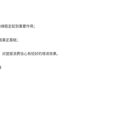
情绪稳定起到重要作用；
面奠定基础；
，对提振消费信心有较好的增进效果。
稿