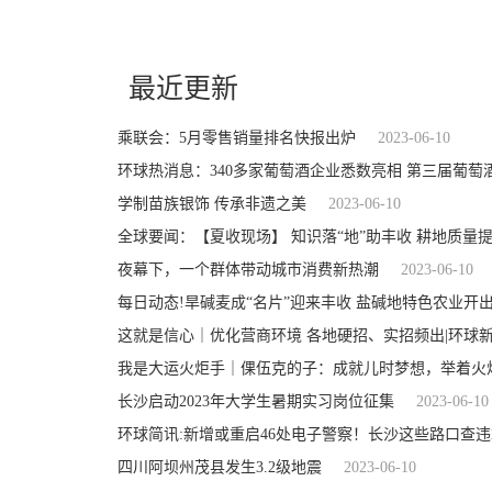
关键词：
最近更新
乘联会：5月零售销量排名快报出炉
2023-06-10
环球热消息：340多家葡萄酒企业悉数亮相 第三届葡萄
学制苗族银饰 传承非遗之美
2023-06-10
全球要闻：【夏收现场】 知识落“地”助丰收 耕地质量提
夜幕下，一个群体带动城市消费新热潮
2023-06-10
每日动态!旱碱麦成“名片”迎来丰收 盐碱地特色农业开出
这就是信心｜优化营商环境 各地硬招、实招频出|环球
我是大运火炬手｜倮伍克的子：成就儿时梦想，举着火
长沙启动2023年大学生暑期实习岗位征集
2023-06-10
环球简讯:新增或重启46处电子警察！长沙这些路口查违
四川阿坝州茂县发生3.2级地震
2023-06-10