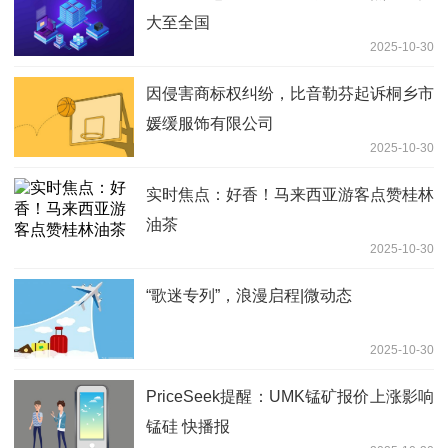
大至全国
2025-10-30
因侵害商标权纠纷，比音勒芬起诉桐乡市
媛缓服饰有限公司
2025-10-30
实时焦点：好香！马来西亚游客点赞桂林
油茶
2025-10-30
“歌迷专列”，浪漫启程|微动态
2025-10-30
PriceSeek提醒：UMK锰矿报价上涨影响
锰硅 快播报