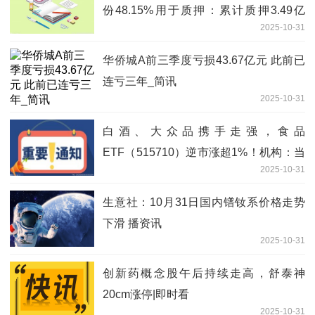
份48.15%用于质押：累计质押3.49亿
2025-10-31
股，上半年营利双降
华侨城A前三季度亏损43.67亿元 此前已
连亏三年_简讯
2025-10-31
白酒、大众品携手走强，食品
ETF（515710）逆市涨超1%！机构：当
2025-10-31
前或是行业底部配置良机
生意社：10月31日国内镨钕系价格走势
下滑 播资讯
2025-10-31
创新药概念股午后持续走高，舒泰神
20cm涨停|即时看
2025-10-31