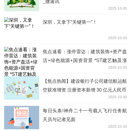
_微速讯
2025-10-30
深圳，又拿下“关键第一”！
2025-10-30
焦点速看：涨停雷达：建筑装饰+资产盘
活+绿色能源+国资背景 *ST建艺触及涨
2025-10-30
停
【焦点热闻】建设银行子公司建信航运航
空获准增资 注册资本新增 30 亿元人民币
2025-10-30
每日头条!神舟二十一号载人飞行任务航
天员与记者见面
2025-10-30