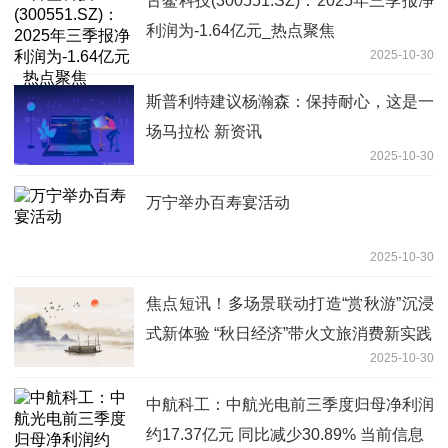
古鳌科技(300551.SZ)：2025年三季报净
利润为-1.64亿元_热点聚焦
2025-10-30
斯普利特建议杨瀚森：保持耐心，这是一
场马拉松 新资讯
2025-10-30
万宁举办百寿宴活动
2025-10-30
焦点短讯！多场景联动打造“赏秋游”沉浸
式新体验 “秋日经济”带火文旅消费新实践
2025-10-30
中航科工：中航光电前三季度归母净利润
约17.37亿元 同比减少30.89% 当前信息