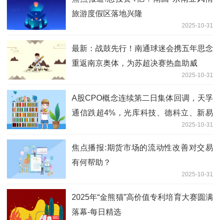
旅游度假区落地兴隆
2025-10-31
最新：战鼓先行！南通球迷会携五年思念
重返南京奥体，为苏超决赛热血助威
2025-10-31
A股CPO概念连续第二日集体回调，天孚
通信跌超4%，光库科技、德科立、新易
2025-10-31
盛、联特科技、中际旭创、长飞光纤跌超
3%-资讯
焦点播报:期货市场的流动性改善对交易
有何帮助？
2025-10-31
2025年“金熊猫”高价值专利培育大赛圆满
落幕-每日精选