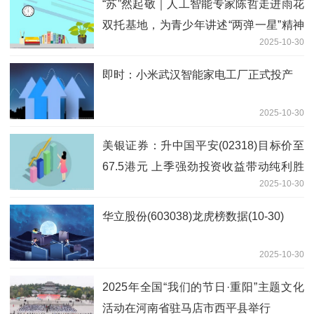
“苏”然起敬｜人工智能专家陈哲走进雨花
双托基地，为青少年讲述“两弹一星”精神
2025-10-30
与钱学森传奇
即时：小米武汉智能家电工厂正式投产
2025-10-30
美银证券：升中国平安(02318)目标价至
67.5港元 上季强劲投资收益带动纯利胜
2025-10-30
预期 焦点
华立股份(603038)龙虎榜数据(10-30)
2025-10-30
2025年全国“我们的节日·重阳”主题文化
活动在河南省驻马店市西平县举行