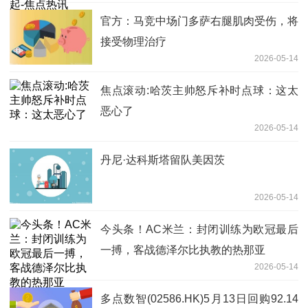
官方：马竞中场门多萨右腿肌肉受伤，将
接受物理治疗
2026-05-14
焦点滚动:哈茨主帅怒斥补时点球：这太
恶心了
2026-05-14
丹尼·达科斯塔留队美因茨
2026-05-14
今头条！AC米兰：封闭训练为欧冠最后
一搏，客战德泽尔比执教的热那亚
2026-05-14
多点数智(02586.HK)5月13日回购92.14