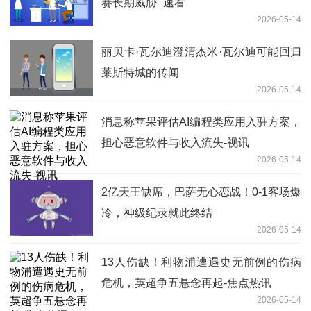
赛长期威胁_速看
2026-05-14
丽贝卡·瓦尔迪澄清杰米·瓦尔迪可能回归
莱斯特城的传闻
2026-05-14
消息称苹果评估AI编程类应用入驻方案，
担心恶意软件与收入流失-视讯
2026-05-14
2亿天王缺席，巴萨无心恋战！0-1客场爆
冷，神级纪录就此终结
2026-05-14
13人伤缺！利物浦遭遇史无前例的伤病
危机，英超争五悬念再起-焦点热讯
2026-05-14