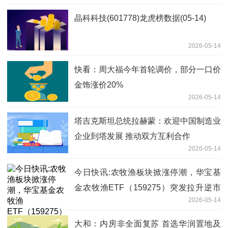
晶科科技(601778)龙虎榜数据(05-14)
2026-05-14
快看：周大福今年首轮调价，部分一口价
金饰涨价20%
2026-05-14
塔吉克斯坦总统拉赫蒙：欢迎中国制造业
企业到塔发展 推动双方互利合作
2026-05-14
今日快讯:农牧渔板块掀涨停潮，华宝基
金农牧渔ETF（159275）突发拉升逆市
2026-05-14
上探1.29%！机构高呼悲观预期或逐步扭
转
大和：内房非全面复苏 首选华润置地及