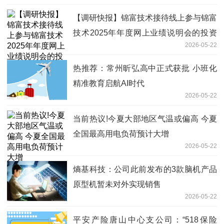
【调研快报】锦富技术接待线上参与锦富
技术2025年年度网上业绩说明会的投资
2026-05-22
者调研
热推荐：常州昕弘高中正式获批 小班化
精准教育启航AI时代
2026-05-22
当前热议!今夏大部地区气温或偏高 今夏
全国最高用电负荷预计大增
2026-05-22
熵基科技：公司此前发布的3款脑机产品
原型机暂未对外实现销售
2026-05-22
平安产险唐山中心支公司：“518保险