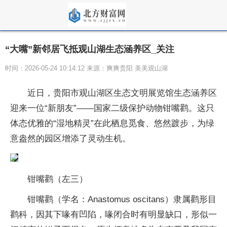
“大嘴”新邻居飞抵观山湖生态涵养区_关注
时间：2026-05-24 10:14:12 来源：爽爽贵阳 美美观山湖
近日，贵阳市观山湖区生态文明展览馆生态涵养区
迎来一位“新朋友”——国家二级保护动物钳嘴鹳。这只
体态优雅的“湿地精灵”在此栖息觅食、悠然踱步，为绿
意盎然的园区增添了灵动生机。
钳嘴鹳（左三）
钳嘴鹳（学名：Anastomus oscitans）隶属鹳形目
鹳科，因其下喙有凹陷，喙闭合时有明显缺口，形似一