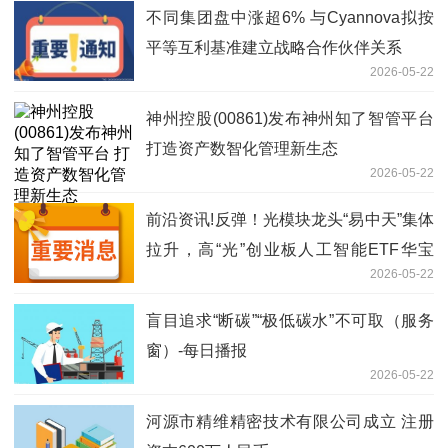
不同集团盘中涨超6% 与Cyannova拟按
平等互利基准建立战略合作伙伴关系
2026-05-22
神州控股(00861)发布神州知了智管平台
打造资产数智化管理新生态
2026-05-22
前沿资讯!反弹！光模块龙头“易中天”集体
拉升，高“光”创业板人工智能ETF华宝
2026-05-22
（159363）上涨2%，资金连续增持！
盲目追求“断碳”“极低碳水”不可取（服务
窗）-每日播报
2026-05-22
河源市精维精密技术有限公司成立 注册