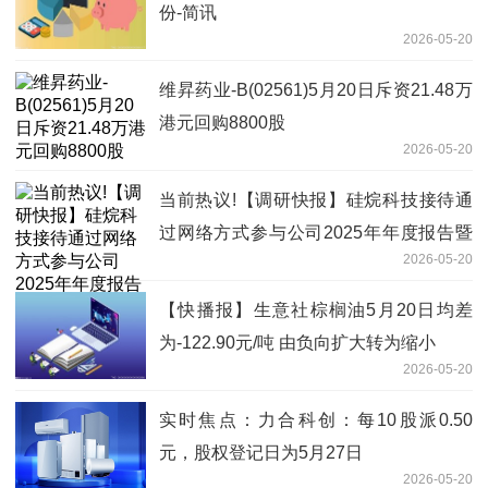
份-简讯
2026-05-20
维昇药业-B(02561)5月20日斥资21.48万
港元回购8800股
2026-05-20
当前热议!【调研快报】硅烷科技接待通
过网络方式参与公司2025年年度报告暨
2026-05-20
2026年一季度报告业绩说明会的投资者
调研
【快播报】生意社棕榈油5月20日均差
为-122.90元/吨 由负向扩大转为缩小
2026-05-20
实时焦点：力合科创：每10股派0.50
元，股权登记日为5月27日
2026-05-20