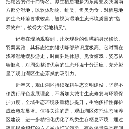
把精密的钳子而得名。原生栖息地多为东南亚及我国南
方部分湿地，以软体动物、蛙类、鱼类为食，对栖息地
的生态环境要求较高，被视为湿地生态环境质量的“指
示物种”，被誉为“湿地精灵”。
记者在现场观察到，此次现身的钳嘴鹳身形修长、
羽翼素雅，其标志性的钳状喙部辨识度极高。它时而在
浅滩湿地缓步游走，时而驻足休憩、觅食嬉戏，姿态从
容惬意，对周边整洁优美的生态环境十分适应，充分彰
显了观山湖区生态禀赋的吸引力。
近年来，观山湖区持续深耕生态文明建设，坚定不
移践行绿色发展理念，不断加大城市生态修复与环境保
护力度，全域生态环境质量稳步提升，生物多样性保护
成效愈发显著。值得关注的是，观山湖区依托生态涵养
区建设，进一步精细化优化了鸟类生存栖息环境，通过
夜间提前熄灯的方式减少灯光污染，有效保障鸟类夜间