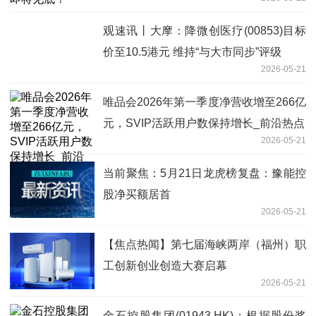
观速讯丨大摩：降微创医疗(00853)目标
价至10.5港元 维持“与大市同步”评级
2026-05-21
唯品会2026年第一季度净营收增至266亿
元，SVIP活跃用户数保持增长_前沿热点
2026-05-21
当前聚焦：5月21日龙虎榜复盘：豫能控
股净买额居首
2026-05-21
【焦点热闻】第七届海峡两岸（福州）职
工创新创业创造大赛启幕
2026-05-21
金石控股集团(01943.HK)：根据股份奖