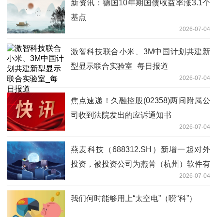
新资讯：德国10年期国债收益率涨3.1个
基点
2026-07-04
激智科技联合小米、3M中国计划共建新
型显示联合实验室_每日报道
2026-07-04
焦点速递！久融控股(02358)两间附属公
司收到法院发出的应诉通知书
2026-07-04
燕麦科技（688312.SH）新增一起对外
投资，被投资公司为燕菁（杭州）软件有
2026-07-04
限公司
我们何时能够用上“太空电”（唠“科”）