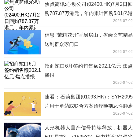
焦点简讯:心动公司(02400.HK)7月2日回
购787.87万港元，年内累计回购5.01亿港
2026-07-02
元
信息:“茉莉花开”香飘房山，省级文艺精品
送到群众家门口
2026-07-02
招商蛇口6月签约销售额202.1亿元 焦点
播报
2026-07-02
速看：石药集团(01093.HK)：SYH2095
片用于单药或联合方案治疗晚期恶性肿瘤
2026-07-02
的 I期临床研究在中国正式启动
人形机器人量产信号持续释放，机器人
ETF易方达（159530）日内获近2亿份净