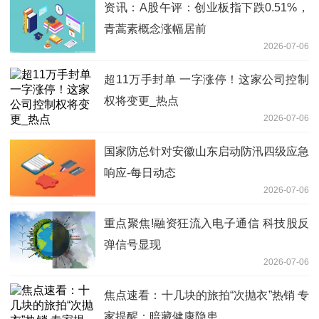
资讯：A股午评：创业板指下跌0.51%，
青蒿素概念涨幅居前
2026-07-06
超11万手封单 一字涨停！这家公司控制
权将变更_热点
2026-07-06
国家防总针对安徽山东启动防汛四级应急
响应-每日动态
2026-07-06
重点聚焦!融资狂流入电子通信 科技股反
弹信号显现
2026-07-06
焦点速看：十几块的旅拍“次抛衣”热销 专
家提醒：暗藏健康隐患