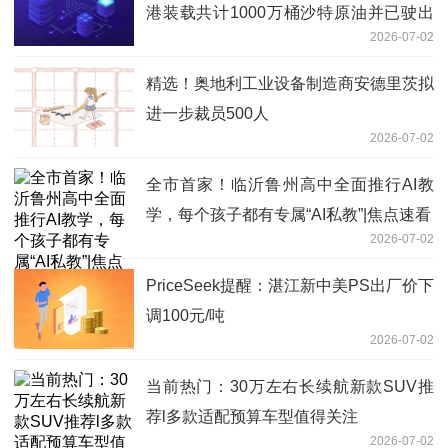
港装载共计1000万桶沙特原油并已驶出
2026-07-02
霍尔木兹海峡|快报
精选！奥地利工业设备制造商安德里茨拟
进一步裁员500人
2026-07-02
全市首家！临沂鲁州高中全面推行AI教
学，每个孩子都有专属“AI私教”|焦点速看
2026-07-02
PriceSeek提醒：湛江新中美PS出厂价下
调100元/吨
2026-07-02
当前热门：30万左右长续航新款SUV推
荐l多款适配预算车型值得关注
2026-07-02