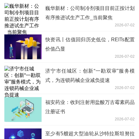
巍华新材：公司制冷剂项目目前正按计划
有序推进试生产工作_当前聚焦
2026-07-02
快资讯丨估值回归历史低位，REITs配置
价值凸显
2026-07-02
济宁市任城区：创新“一勘双审”服务模
式，为连锁药械企业减负提速
2026-07-02
福安药业：收到注射用盐酸万古霉素药品
注册证书
2026-07-02
至少有5艘超大型油轮从沙特拉斯坦努拉