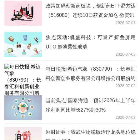
政策加码创新药板块，创新药ETF易方达
（516080）连续10日获资金加仓 微资讯
2026-07-03
焦点滚动:凯盛科技：可量产折叠屏用
UTG 超薄柔性玻璃
2026-07-03
每日快报!希迈气象（830790）：长春汇
科创新创业服务有限公司增持公司股份约
2026-07-03
1255万股
当前焦点!国泰海通：预计2026年上半年
净利润同比增长27%到30%
2026-07-03
湘财证券：我武生物脱敏治疗龙头地位稳