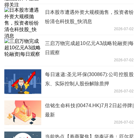
日本股市遭遇外资大规模抛售，投资者纷
纷清仓科技股_快消息
2026-07-02
三启万物完成超10亿元A3战略轮融资|每
日观察
2026-07-02
每日速递:圣元环保(300867):公司控股股
东、实际控制人股份解除质押
2026-07-02
信铭生命科技(00474.HK)7月2日起停牌|
最新
2026-07-02
当前热点【券商聚焦】华泰证券：厄尔尼