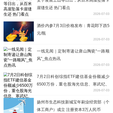
女子凌晨上山等日出，从百米高崖坠落卡
崖缝生还 热门看点
2026-07-03
酒价内参7月3日价格发布：青花郎下跌5
元/瓶
2026-07-03
一线见闻｜定制寄递让唐山陶瓷“一路顺
风”_焦点热讯
2026-07-03
7月2日科创综指ETF建信基金份额减少
6500万份，重仓股海光信息、寒武纪、
2026-07-03
摩尔线程
扬州市生态科技新城宝年刷业经营部（个
体工商户）成立 注册资本3万人民币